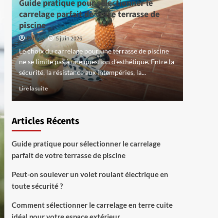
Guide pratique pour sélectionner le
Jardin
carrelage parfait de votre terrasse de
Choisir
piscine
votre j
Patricia
5 juin 2026
Patricia
Le choix du carrelage pour une terrasse de piscine
Créer un 
l
ne se limite pas à une question d’esthétique. Entre la
ou le reb
sécurité, la résistance aux intempéries, la...
profiter 
En
Lire la suite
Lire la suit
savoir
plus
sur
Articles Récents
Guide
pratique
pour
Guide pratique pour sélectionner le carrelage
sélectionner
parfait de votre terrasse de piscine
le
carrelage
Peut-on soulever un volet roulant électrique en
parfait
toute sécurité ?
de
votre
Comment sélectionner le carrelage en terre cuite
terrasse
idéal pour votre espace extérieur
de