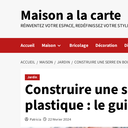
Aller
Maison a la carte
au
contenu
RÉINVENTEZ VOTRE ESPACE, REDÉFINISSEZ VOTRE STYL
Accueil
Maison
Bricolage
Décoration
D
ACCUEIL
MAISON
JARDIN
CONSTRUIRE UNE SERRE EN BOU
Jardin
Construire une s
plastique : le gu
Patricia
22 février 2024