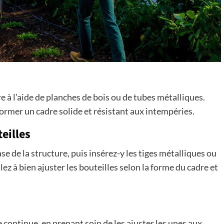
re à l’aide de planches de bois ou de tubes métalliques.
r former un cadre solide et résistant aux intempéries.
eilles
ase de la structure, puis insérez-y les tiges métalliques ou
illez à bien ajuster les bouteilles selon la forme du cadre et
continue, en prenant soin de les ajuster les unes aux